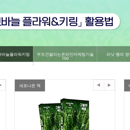
코바늘플라워키링
무조건팔리는온라인마케팅기술
리닛 쌤의 영
100
새로나온 책