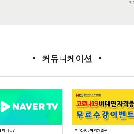
일
커뮤니케이션
네이버 TV
한국NCS자격개발원