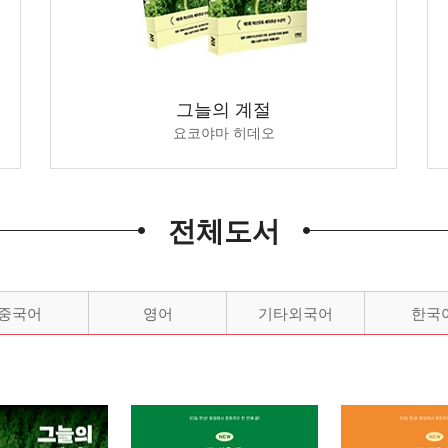
무조건 팔리는 마케팅 기술 100
자연스러운 인체 드로잉
그늘의 계절
온라인,스토리,심리마케팅
소은 박경선, 드로잉, 해부학
요코야마 히데오
전체도서
중국어
영어
기타외국어
한국