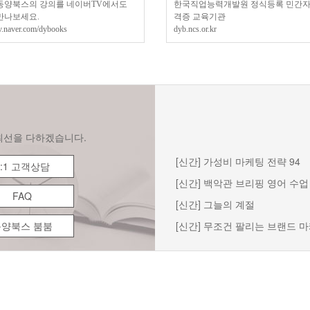
동양북스의 강의를 네이버TV에서도
한국직업능력개발원 정식등록 민간
만나보세요.
격증 교육기관
v.naver.com/dybooks
dyb.ncs.or.kr
최선을 다하겠습니다.
[신간] 가성비 마케팅 전략 94
1:1 고객상담
[신간] 백악관 브리핑 영어 수업
FAQ
[신간] 그늘의 계절
동양북스 붐붐
[신간] 무조건 팔리는 브랜드 마