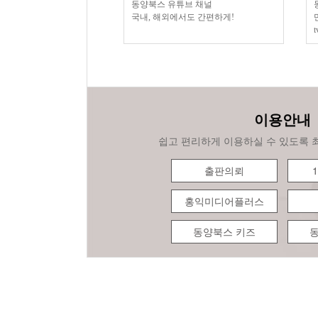
포터즈
동양북스 유튜브 채널
m/dymg98
국내, 해외에서도 간편하게!
t
이용안내
쉽고 편리하게 이용하실 수 있도록 
출판의뢰
홍익미디어플러스
동양북스 키즈