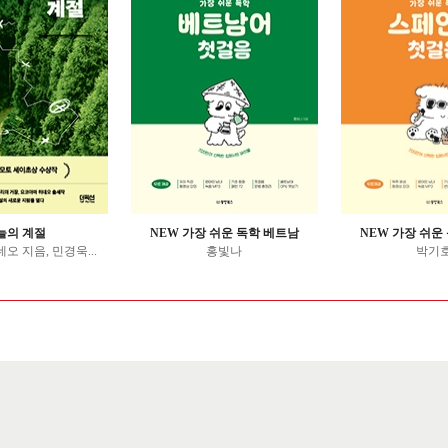
늘의 계절
NEW 가장 쉬운 독학 베트남
NEW 가장 쉬운
오 지음, 민경욱...
홍빛나
박기