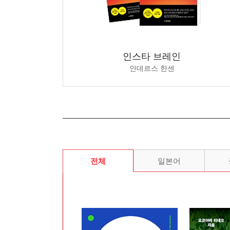
기술 100
선택받는 브랜드의 조건
인스타 브레인
마케팅
오가와 고스케, 로손편의점
안데르스 한센
전체
일본어