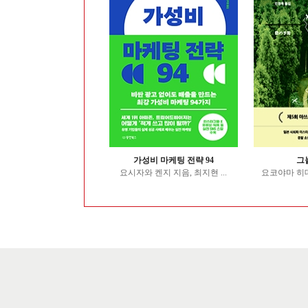
리바이를 깨드립니다
가성비 마케팅 전략 94
그
세이이치로 지음, 민경...
요시자와 켄지 지음, 최지현 ...
요코야마 히데