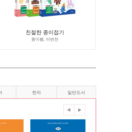
인스타 브레인
혼여행 기록집
친절한 종이접기
구글 애
자연
안데르스 한센
최유진, Collect
종이쌤, 이번찬
소은 
어
한자
일반도서