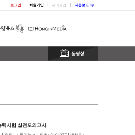
로그인
회원가입
사이트맵
다운로드Tip
국어능력시험 실전모의고사
 출판사: 동양북스 l 판형: 210x277 l 발행일: