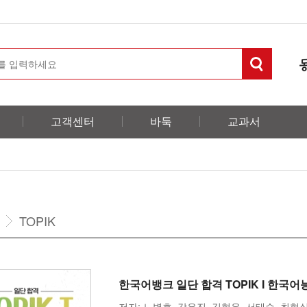
고객센터
바둑
교과서
TOPIK
한국어뱅크 일단 합격 TOPIK I 한
저자: 노병호, 강은진, 김현우, 서태순, 최현실 l