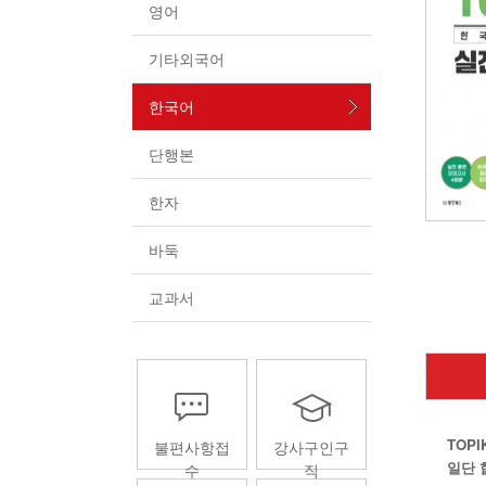
영어
기타외국어
한국어
단행본
한자
바둑
교과서
TOP
불편사항접
강사구인구
일단 
수
직