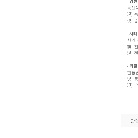
·
김현
동신
現) 
現)
·
서태
한양
前)
現)
·
최현
한중
現)
現) 
관