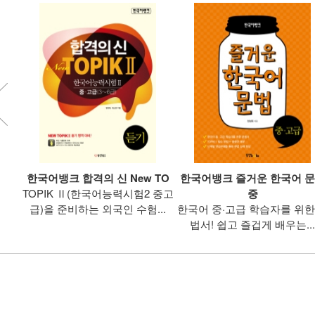
권
한국어뱅크 합격의 신 New TO
한국어뱅크 즐거운 한국어 
는 외
TOPIK Ⅱ(한국어능력시험2 중고
중
습서
급)을 준비하는 외국인 수험...
한국어 중·고급 학습자를 위한
법서! 쉽고 즐겁게 배우는...