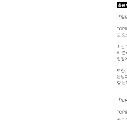
출판
『일단
TOP
고 있
최신 
리 준
현장에
또한,
문법과
향 문
『일단
TOP
고 간