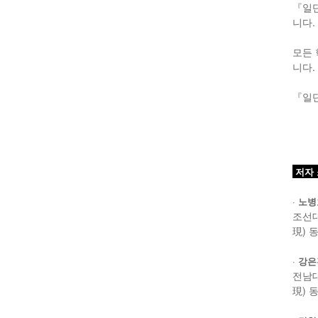
『일단
니다.
모든 
니다.
『일단
저자
·
노병
조선
現) 
·
강은
전남
現) 